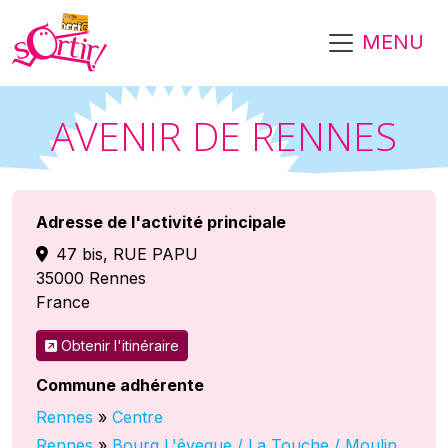
Aller au contenu principal
MENU
AVENIR DE RENNES
Adresse de l'activité principale
47 bis, RUE PAPU
35000
Rennes
France
Obtenir l'itinéraire
Commune adhérente
Rennes
»
Centre
Rennes
»
Bourg L'êveque / La Touche / Moulin