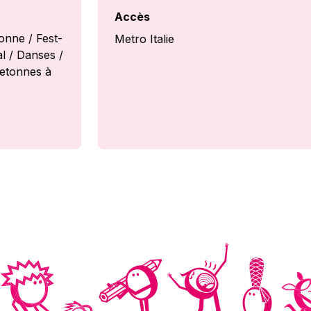
Accès
onne / Fest-
Metro Italie
al / Danses /
etonnes à