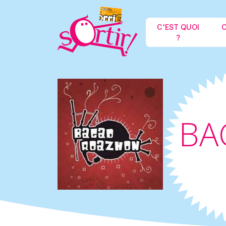
C'EST QUOI
C
?
BA