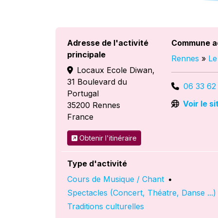
Adresse de l'activité
Commune a
principale
Rennes
»
Le
Locaux Ecole Diwan,
31 Boulevard du
06 33 62
Portugal
Voir le s
35200
Rennes
France
Obtenir l'itinéraire
Type d'activité
Cours de Musique / Chant
•
Spectacles (Concert, Théatre, Danse ...)
Traditions culturelles