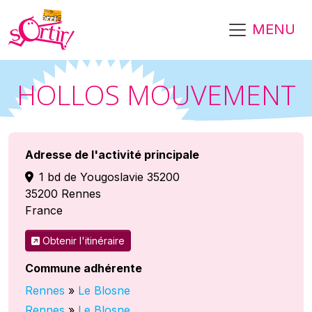
Aller au contenu principal
MENU
HOLLOS MOUVEMENT
Adresse de l'activité principale
1 bd de Yougoslavie 35200
35200
Rennes
France
Obtenir l'itinéraire
Commune adhérente
Rennes
»
Le Blosne
Rennes
»
Le Blosne