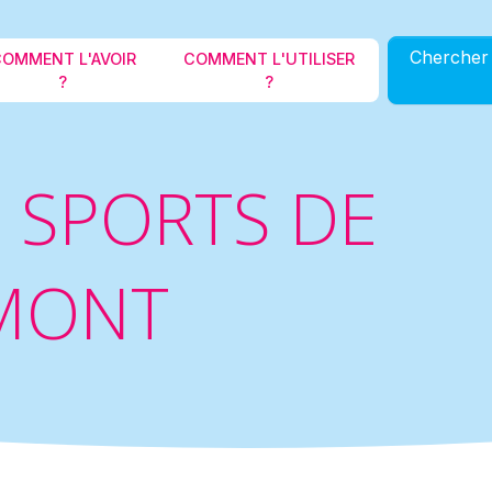
Aller au contenu principal
Chercher 
OMMENT L'AVOIR
COMMENT L'UTILISER
?
?
S SPORTS DE
MONT