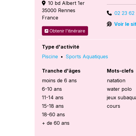
10 bd Albert 1er
35000
Rennes
02 23 62
France
Voir le s
Obtenir l'itinéraire
Type d'activité
Piscine
•
Sports Aquatiques
Tranche d'âges
Mots-clefs
moins de 6 ans
natation
6-10 ans
water polo
11-14 ans
jeux subaqu
15-18 ans
cours
18-60 ans
+ de 60 ans