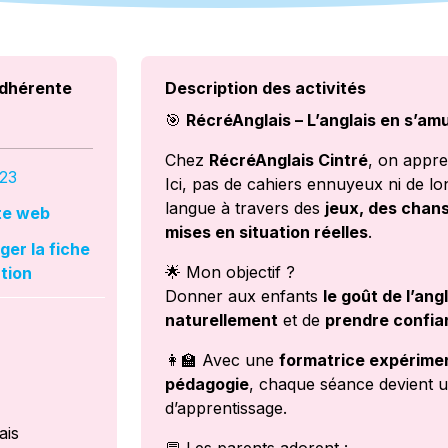
dhérente
Description des activités
🎯
RécréAnglais – L’anglais en s’am
Chez
RécréAnglais Cintré
, on appre
23
Ici, pas de cahiers ennuyeux ni de lo
langue à travers des
jeux, des chans
ite web
mises en situation réelles
.
er la fiche
🌟 Mon objectif ?
tion
Donner aux enfants
le goût de l’ang
naturellement
et de
prendre confia
👩‍🏫 Avec une
formatrice expérimen
pédagogie
, chaque séance devient un
d’apprentissage.
ais