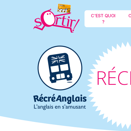
C'EST QUOI
C
?
RÉC