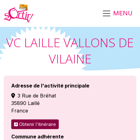
Aller au contenu principal
MENU
VC LAILLE VALLONS DE
VILAINE
Adresse de l'activité principale
3 Rue de Bréhat
35890
Laillé
France
Obtenir l'itinéraire
Commune adhérente