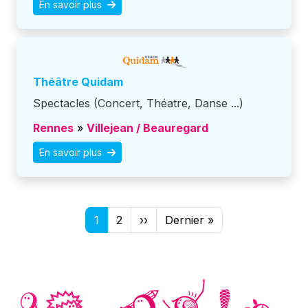
En savoir plus
Théâtre Quidam
Spectacles (Concert, Théatre, Danse ...)
Rennes
»
Villejean / Beauregard
En savoir plus
Pagination
Page suivante
Dernière page
1
2
››
Dernier »